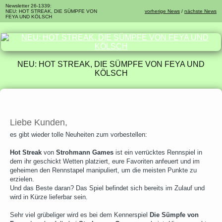
Newsletter 26-1339:
NEU: HOT STREAK, DIE SÜMPFE VON
vorherige News
/
nächste News
FEYA UND KÖLSCH
NEU: HOT STREAK, DIE SÜMPFE VON FEYA UND
KÖLSCH
Liebe Kunden,
es gibt wieder tolle Neuheiten zum vorbestellen:
Hot Streak
von
Strohmann Games
ist ein verrücktes Rennspiel in
dem ihr geschickt Wetten platziert, eure Favoriten anfeuert und im
geheimen den Rennstapel manipuliert, um die meisten Punkte zu
erzielen.
Und das Beste daran? Das Spiel befindet sich bereits im Zulauf und
wird in Kürze lieferbar sein.
Sehr viel grübeliger wird es bei dem Kennerspiel
Die Sümpfe von