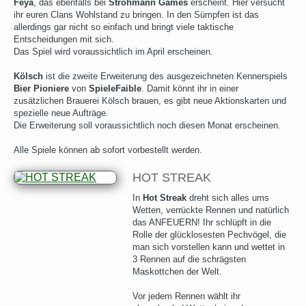
Feya
, das ebenfalls bei
Strohmann Games
erscheint. Hier versucht
ihr euren Clans Wohlstand zu bringen. In den Sümpfen ist das
allerdings gar nicht so einfach und bringt viele taktische
Entscheidungen mit sich.
Das Spiel wird voraussichtlich im April erscheinen.
Kölsch
ist die zweite Erweiterung des ausgezeichneten Kennerspiels
Bier Pioniere
von
SpieleFaible
. Damit könnt ihr in einer
zusätzlichen Brauerei Kölsch brauen, es gibt neue Aktionskarten und
spezielle neue Aufträge.
Die Erweiterung soll voraussichtlich noch diesen Monat erscheinen.
Alle Spiele können ab sofort vorbestellt werden.
HOT STREAK
In
Hot Streak
dreht sich alles ums
Wetten, verrückte Rennen und natürlich
das ANFEUERN! Ihr schlüpft in die
Rolle der glücklosesten Pechvögel, die
man sich vorstellen kann und wettet in
3 Rennen auf die schrägsten
Maskottchen der Welt.
Vor jedem Rennen wählt ihr