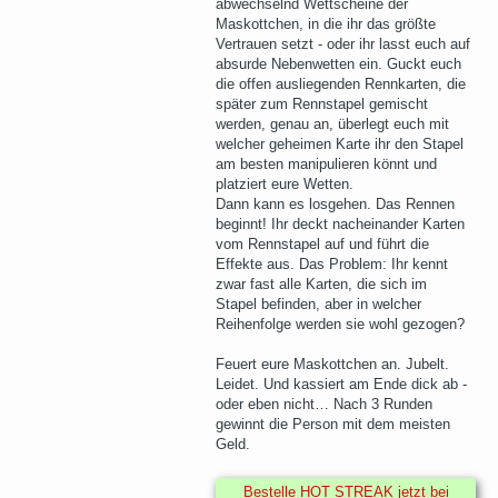
abwechselnd Wettscheine der
Maskottchen, in die ihr das größte
Vertrauen setzt - oder ihr lasst euch auf
absurde Nebenwetten ein. Guckt euch
die offen ausliegenden Rennkarten, die
später zum Rennstapel gemischt
werden, genau an, überlegt euch mit
welcher geheimen Karte ihr den Stapel
am besten manipulieren könnt und
platziert eure Wetten.
Dann kann es losgehen. Das Rennen
beginnt! Ihr deckt nacheinander Karten
vom Rennstapel auf und führt die
Effekte aus. Das Problem: Ihr kennt
zwar fast alle Karten, die sich im
Stapel befinden, aber in welcher
Reihenfolge werden sie wohl gezogen?
Feuert eure Maskottchen an. Jubelt.
Leidet. Und kassiert am Ende dick ab -
oder eben nicht… Nach 3 Runden
gewinnt die Person mit dem meisten
Geld.
Bestelle HOT STREAK jetzt bei