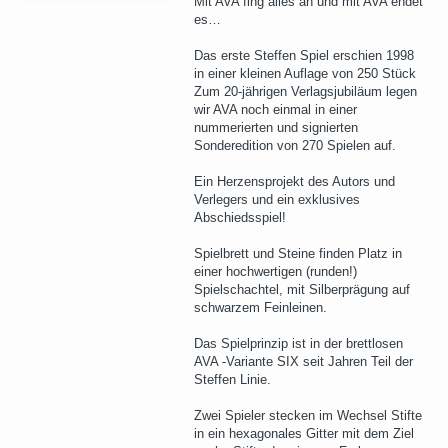
Mit AVA fing alles an und mit AVA endet
es…
Das erste Steffen Spiel erschien 1998
in einer kleinen Auflage von 250 Stück
Zum 20-jährigen Verlagsjubiläum legen
wir AVA noch einmal in einer
nummerierten und signierten
Sonderedition von 270 Spielen auf.
Ein Herzensprojekt des Autors und
Verlegers und ein exklusives
Abschiedsspiel!
Spielbrett und Steine finden Platz in
einer hochwertigen (runden!)
Spielschachtel, mit Silberprägung auf
schwarzem Feinleinen.
Das Spielprinzip ist in der brettlosen
AVA -Variante SIX seit Jahren Teil der
Steffen Linie.
Zwei Spieler stecken im Wechsel Stifte
in ein hexagonales Gitter mit dem Ziel